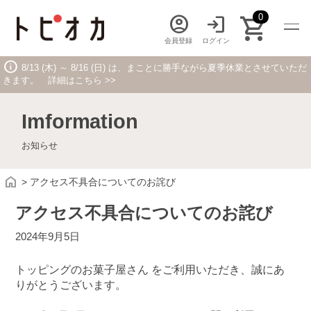
shopping_cart
0
account_circle
login
会員登録
ログイン
info
8/13 (木) ～ 8/16 (日) は、まことに勝手ながら夏季休業とさせていただ
きます。 詳細はこちら >>
JP
EN
Imformation
お知らせ
home
>
アクセス不具合についてのお詫び
Category
トッピング素材 カテゴリ一覧
アクセス不具合についてのお詫び
2024年9月5日
FOOD
トッピングのお菓子屋さん をご利用いただき、誠にあ
フードに使えるトッピング
りがとうございます。