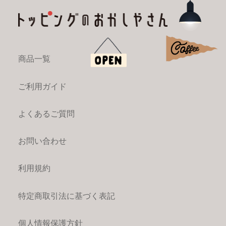
ミニ
スクエアクッキー
アイシング
ビスケット
プチ
バタークッキー
商品一覧
ご利用ガイド
よくあるご質問
ミニ
チョコマシュマロ
珍味焼きかま
チョコマシュマロ
お問い合わせ
Guide
ご利用ガイド
利用規約
list_alt
imagesmode
credit_card
特定商取引法に基づく表記
ご注文方法
データ作成について
お支払いについて
個人情報保護方針