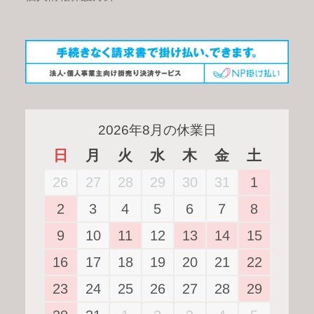
package_2
calendar_month
account_circle
お届け・キャンセル
納期について
マイページについて
2026年8月の休業日
日
月
火
水
木
金
土
よくあるご質問
27
28
29
30
31
1
26
3
4
5
6
7
8
2
お問い合わせ
10
11
12
13
14
15
9
17
18
19
20
21
22
16
©
Btech Inc.
24
25
26
27
28
29
23