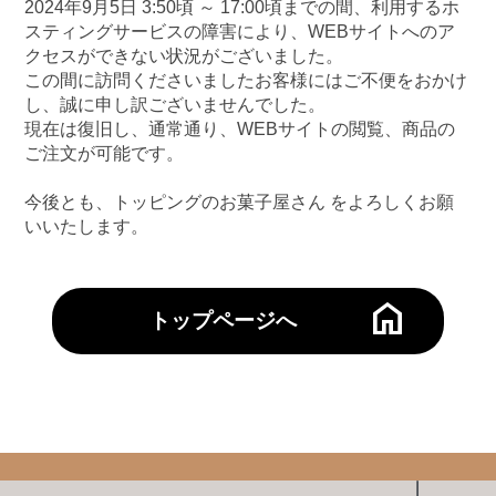
2024年9月5日 3:50頃 ～ 17:00頃までの間、利用するホ
スティングサービスの障害により、WEBサイトへのア
クセスができない状況がございました。
この間に訪問くださいましたお客様にはご不便をおかけ
SWEETS
し、誠に申し訳ございませんでした。
スイーツに使えるトッピング
現在は復旧し、通常通り、WEBサイトの閲覧、商品の
ご注文が可能です。
今後とも、トッピングのお菓子屋さん をよろしくお願
いいたします。
DRINK
ドリンクに使えるトッピング
home
トップページへ
トッピングシート
スクエアクッキー
ライスプレート