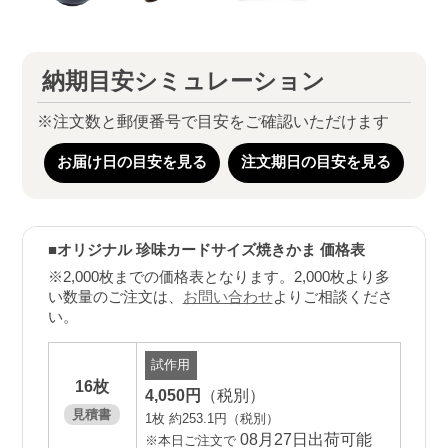
納期目安シミュレーション
ミニ
スクエアクッキー
アイシング
ビスケット
プチ
バタークッキー
※注文数と郵便番号で目安をご確認いただけます
お届け日の目安を見る
注文期日の目安を見る
ミニ
チョコマシュマロ
珍味焼きかま
チョコマシュマロ
■オリジナル 珍味カードサイズ焼きかま 価格表
※2,000枚までの価格表となります。2,000枚より多
い数量のご注文は、
お問い合わせ
よりご相談くださ
い。
Guide
ご利用ガイド
list_alt
imagesmode
credit_card
16枚
4,050円
（税別）
見積書
1枚 約253.1円（税別）
08月27日出荷可能
ご注文方法
データ作成について
お支払いについて
※本日ご注文で