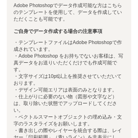
08月31日出荷可能
※本日ご注文で
Adobe Photoshopでデータ作成可能な方はこちら
のテンプレートを使用して、データを作成してい
39,794円
（税別）
800枚
ただくことも可能です。
1枚 約49.7円（税別）
見積書
08月31日出荷可能
※本日ご注文で
ご自身でデータ作成する場合の注意事項
47,074円
（税別）
1,008枚
・テンプレートファイルはAdobe Photoshopで作
1枚 約46.7円（税別）
成されています。
見積書
08月31日出荷可能
※本日ご注文で
・Adobe Photoshop をお持ちでないお客様は、写
真データをお送りいただくだけでも作成可能で
84,356円
（税別）
2,000枚
す。
1枚 約42.2円（税別）
・文字サイズは10pt以上を推奨させていただいて
見積書
09月01日出荷可能
※本日ご注文で
おります。
・デザイン可能エリアは表面のみとなります。
・仕上がりに必要のない物（図形や文字など）
は、取り除いた状態でアップロードしてくださ
い。
・ベクトルスマートオブジェクトの埋め込み・文
字のラスタライズをお願いします。
・書き出しの際やレイヤーを統合する際は、
レイ
ヤー「印刷範囲」（青いライン）を非表示にし