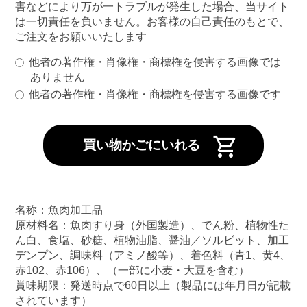
害などにより万が一トラブルが発生した場合、当サイト
は一切責任を負いません。お客様の自己責任のもとで、
ご注文をお願いいたします
他者の著作権・肖像権・商標権を侵害する画像では
ありません
他者の著作権・肖像権・商標権を侵害する画像です
shopping_cart
名称：魚肉加工品
原材料名：魚肉すり身（外国製造）、でん粉、植物性た
ん白、食塩、砂糖、植物油脂、醤油／ソルビット、加工
デンプン、調味料（アミノ酸等）、着色料（青1、黄4、
赤102、赤106）、（一部に小麦・大豆を含む）
賞味期限：発送時点で60日以上（製品には年月日が記載
されています）