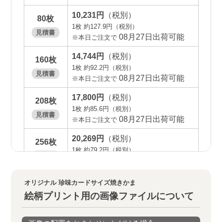
10,231円
（税別）
package_2
calendar_month
account_circle
80枚
1枚 約127.9円（税別）
見積書
08月27日出荷可能
※本日ご注文で
お届け・キャンセル
納期について
マイページについて
14,744円
（税別）
160枚
1枚 約92.2円（税別）
見積書
08月27日出荷可能
※本日ご注文で
17,800円
（税別）
208枚
1枚 約85.6円（税別）
よくあるご質問
見積書
08月27日出荷可能
※本日ご注文で
20,269円
（税別）
256枚
お問い合わせ
1枚 約79.2円（税別）
見積書
08月27日出荷可能
※本日ご注文で
22,124円
（税別）
304枚
オリジナル 珍味カードサイズ焼きかま
©
Btech Inc.
1枚 約72.8円（税別）
絵柄プリント用の画像ファイルについて
見積書
08月27日出荷可能
※本日ご注文で
23,365円
（税別）