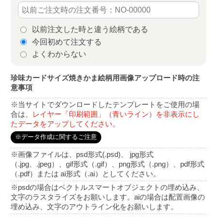
以前注文した時と違う絵柄である
今回初めて注文する
よくわからない
珍味カードサイズ焼きかま絵柄用画像アップロード時の注
意事項
※当サイトでダウンロードしたテンプレートをご使用の場
合は、
レイヤー「印刷範囲」（青いライン）を非表示にし
たデータをアップしてください。
※データ作成に関するご注意
※画像ファイルは、psd形式(.psd)、 jpg形式
（.jpg、.jpeg）、gif形式（.gif）、png形式（.png）、pdf形式
（.pdf）または ai形式（.ai）としてください。
※psdの場合はベクトルスマートオブジェクトの埋め込み、
文字のラスタライズをお願いします。aiの場合は配置画像の
埋め込み、文字のアウトライン化をお願いします。