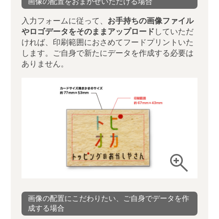
352枚
画像の配置をおまかせいただける場合
1枚 約66.4円（税別）
見積書
08月28日出荷可能
入力フォームに従って、
お手持ちの画像ファイル
※本日ご注文で
やロゴデータをそのままアップロード
していただ
23,991円
（税別）
ければ、印刷範囲におさめてフードプリントいた
400枚
1枚 約60.0円（税別）
します。ご自身で新たにデータを作成する必要は
見積書
08月28日出荷可能
※本日ご注文で
ありません。
27,716円
（税別）
480枚
1枚 約57.7円（税別）
見積書
08月28日出荷可能
※本日ご注文で
31,216円
（税別）
560枚
1枚 約55.7円（税別）
見積書
08月28日出荷可能
※本日ご注文で
zoom_in
34,395円
（税別）
640枚
1枚 約53.7円（税別）
見積書
08月28日出荷可能
※本日ご注文で
画像の配置にこだわりたい、ご自身でデータを作
37,255円
（税別）
720枚
成する場合
1枚 約51.7円（税別）
見積書