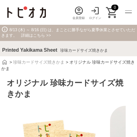
shopping_cart
0
account_circle
login
会員登録
ログイン
info
8/13 (木) ～ 8/16 (日) は、まことに勝手ながら夏季休業とさせていただ
きます。 詳細はこちら >>
JP
EN
Printed Yakikama Sheet
珍味カードサイズ焼きかま
home
>
珍味カードサイズ焼きかま
>
オリジナル 珍味カードサイズ焼き
かま
オリジナル 珍味カードサイズ焼
Category
トッピング素材 カテゴリ一覧
きかま
FOOD
フードに使えるトッピング